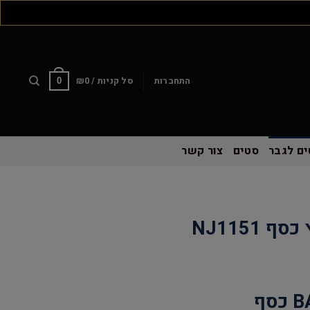
התחברות
סל קניות /
0
₪
0
ם לגבר
סטים
צור קשר
NJ1151