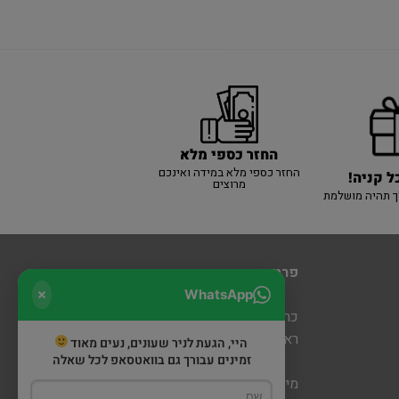
החזר כספי מלא
החזר כספי מלא במידה ואינכם
ל קניה!
מרוצים
ך תהיה מושלמת
פרטי יצירת קשר
WhatsApp
כרמיאל: מעלה כמון 5 קניון חוצות
ראש פינה: דרך הגליל 6 (מתחם שופינה)
היי, הגעת לניר שעונים, נעים מאוד
זמינים עבורך גם בוואטסאפ לכל שאלה
מייל:
nirwatch@gmail.com