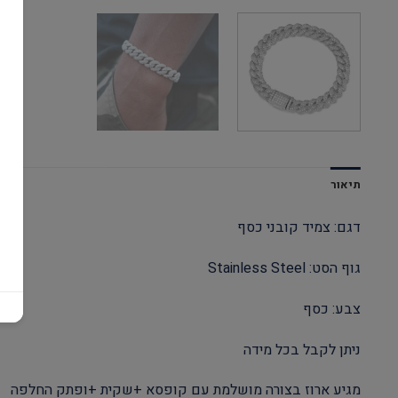
תיאור
דגם: צמיד קובני כסף
גוף הסט: Stainless Steel
צבע: כסף
ניתן לקבל בכל מידה
מגיע ארוז בצורה מושלמת עם קופסא +שקית +ופתק החלפה