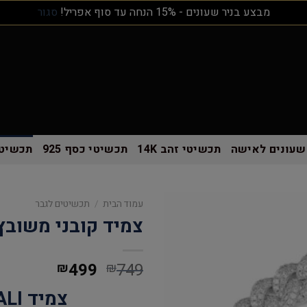
מבצע בניר שעונים - 15% הנחה עד סוף אפריל!
סגור
שעונים לאישה
תכשיטי זהב 14K
תכשיטי כסף 925
תכשיטי
עמוד הבית
/
תכשיטים לגבר
צמיד קובני משובץ כסף 
499
749
₪
₪
צמיד BALI כסף