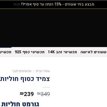
מבצע בניר שעונים - 15% הנחה עד סוף אפריל!
סגור
שעונים לאישה
תכשיטי זהב 14K
תכשיטי כסף 925
תכשיטי
עמוד הבית
/
תכשיטים לגבר
צמיד כסוף חוליות NJ1002
239
349
₪
₪
גורמט חוליות 