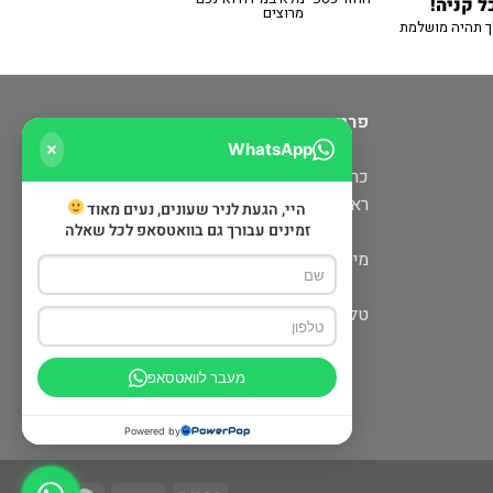
ל קניה!
מרוצים
ך תהיה מושלמת
פרטי יצירת קשר
WhatsApp
כרמיאל: מעלה כמון 5 קניון חוצות
ראש פינה: דרך הגליל 6 (מתחם שופינה)
היי, הגעת לניר שעונים, נעים מאוד
זמינים עבורך גם בוואטסאפ לכל שאלה
מייל:
nirwatch@gmail.com
טלפון: 052-679-0113
מעבר לוואטסאפ
Powered by