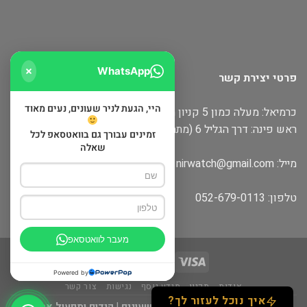
WhatsApp
פרטי יצירת קשר
היי, הגעת לניר שעונים, נעים מאוד
כרמיאל: מעלה כמון 5 קניון חוצות
ראש פינה: דרך הגליל 6 (מתחם שופינה)
זמינים עבורך גם בוואטסאפ לכל
שאלה
מייל:
nirwatch@gmail.com
טלפון: 052-679-0113
מעבר לוואטסאפ
Powered by
אודות
תקנון
מידע נוסף
נגישות
צור קשר
איך נוכל לעזור לך?
כל הזכויות שמורות 2026 ©
ניר שעונים
|
קידום ותפעול אתר -